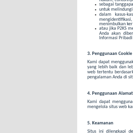
sebagai tanggap
untuk melindungi
dalam kasus-ka
mengidentifikas
menimbulkan ker
atau jika P2KS m
Anda akan diber
Informasi Pribadi 
3. Penggunaan Cookie
Kami dapat menggunaka
yang lebih baik dan le
web tertentu berdasar
pengalaman Anda di sit
4. Penggunaan Alamat
Kami dapat menggunak
mengelola situs web ka
5. Keamanan
Situs ini dilengkapi 